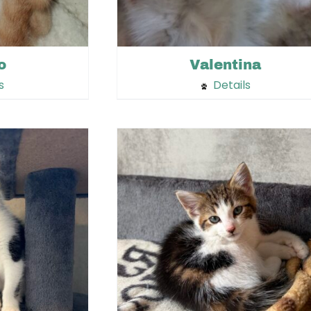
o
Valentina
s
Details