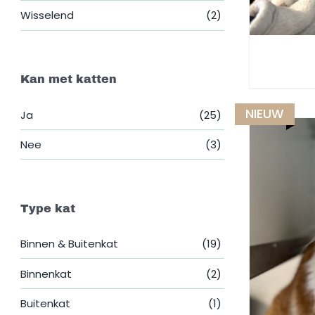
Wisselend
(2)
Kan met katten
NIEUW
Ja
(25)
Nee
(3)
Type kat
Binnen & Buitenkat
(19)
Binnenkat
(2)
Buitenkat
(1)