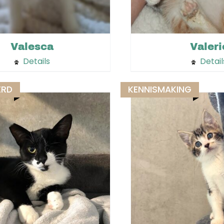
Valesca
Valeri
Details
Detail
ERD
KENNISMAKING
iet op voorraad