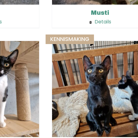
Musti
s
Details
KENNISMAKING