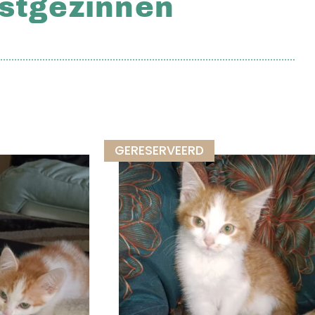
astgezinnen
GERESERVEERD