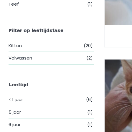
Teef
(1)
Filter op leeftijdsfase
Kitten
(20)
Volwassen
(2)
Leeftijd
< 1 jaar
(6)
5 jaar
(1)
6 jaar
(1)