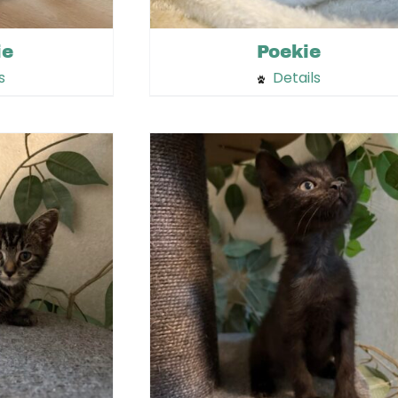
ie
Poekie
s
Details