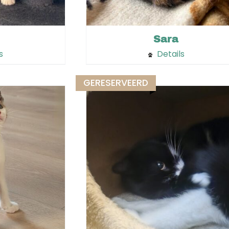
Sara
s
Details
GERESERVEERD