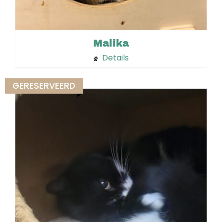
Malika
Details
GERESERVEERD