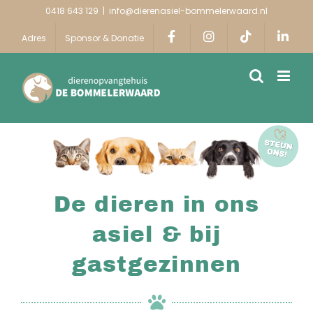
Ga
0418 643 129
|
info@dierenasiel-bommelerwaard.nl
naar
Adres
Sponsor & Donatie
inhoud
De dieren in ons
asiel & bij
gastgezinnen