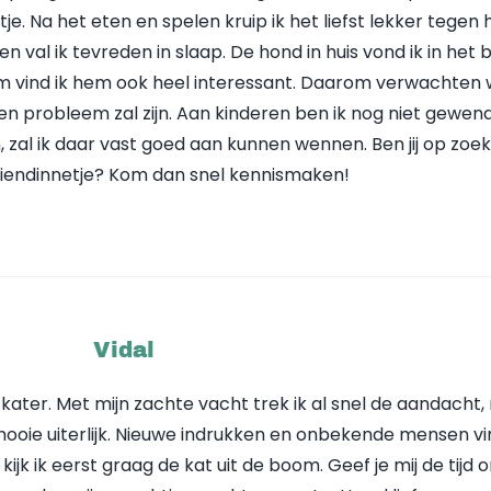
je. Na het eten en spelen kruip ik het liefst lekker tegen 
 en val ik tevreden in slaap. De hond in huis vond ik in het 
m vind ik hem ook heel interessant. Daarom verwachten 
een probleem zal zijn. Aan kinderen ben ik nog niet gewen
n, zal ik daar vast goed aan kunnen wennen. Ben jij op zoe
 vriendinnetje? Kom dan snel kennismaken!
Vidal
fy kater. Met mijn zachte vacht trek ik al snel de aandacht
 mooie uiterlijk. Nieuwe indrukken en onbekende mensen vi
k ik eerst graag de kat uit de boom. Geef je mij de tijd 