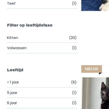
Teef
(1)
Filter op leeftijdsfase
Kitten
(20)
Volwassen
(1)
NIEUW
Leeftijd
< 1 jaar
(6)
5 jaar
(1)
6 jaar
(1)