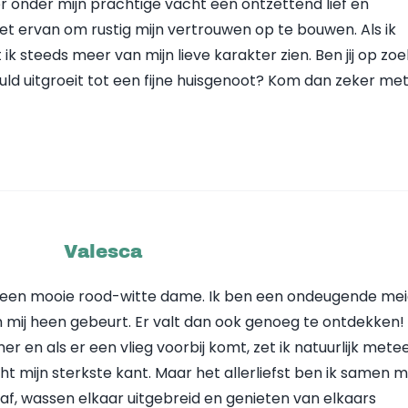
r onder mijn prachtige vacht een ontzettend lief en
niet ervan om rustig mijn vertrouwen op te bouwen. Als ik
 ik steeds meer van mijn lieve karakter zien. Ben jij op zo
d uitgroeit tot een fijne huisgenoot? Kom dan zeker met
Valesca
en een mooie rood-witte dame. Ik ben een ondeugende me
 mij heen gebeurt. Er valt dan ook genoeg te ontdekken! 
er en als er een vlieg voorbij komt, zet ik natuurlijk mete
 echt mijn sterkste kant. Maar het allerliefst ben ik samen 
 af, wassen elkaar uitgebreid en genieten van elkaars