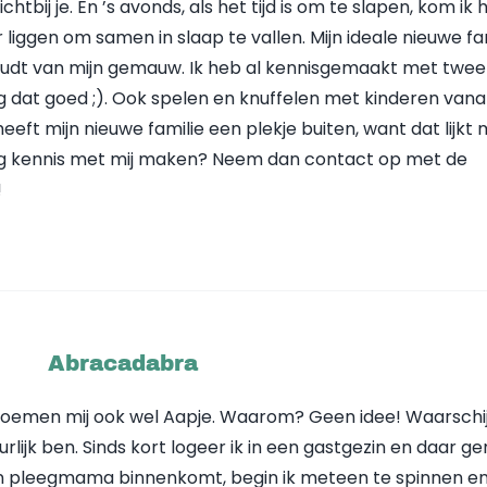
chtbij je. En ’s avonds, als het tijd is om te slapen, kom ik 
r liggen om samen in slaap te vallen. Mijn ideale nieuwe fa
oudt van mijn gemauw. Ik heb al kennisgemaakt met twee
g dat goed ;). Ook spelen en knuffelen met kinderen vana
 heeft mijn nieuwe familie een plekje buiten, want dat lijkt
aag kennis met mij maken? Neem dan contact op met de
!
Abracadabra
noemen mij ook wel Aapje. Waarom? Geen idee! Waarschijn
lijk ben. Sinds kort logeer ik in een gastgezin en daar gen
ijn pleegmama binnenkomt, begin ik meteen te spinnen e