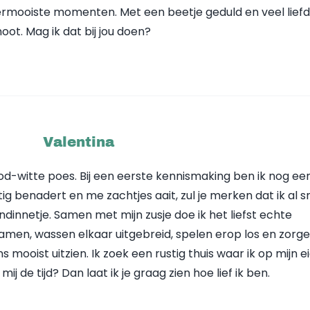
llermooiste momenten. Met een beetje geduld en veel lief
noot. Mag ik dat bij jou doen?
Valentina
ood-witte poes. Bij een eerste kennismaking ben ik nog ee
tig benadert en me zachtjes aait, zul je merken dat ik al s
ndinnetje. Samen met mijn zusje doe ik het liefst echte
men, wassen elkaar uitgebreid, spelen erop los en zorge
ns mooist uitzien. Ik zoek een rustig thuis waar ik op mijn e
j de tijd? Dan laat ik je graag zien hoe lief ik ben.