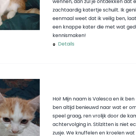
wennen, dan zul je ontdekken dat e
zachtaardig katertje schuilt. Ik ge
eenmaal weet dat ik veilig ben, laat
een knappe kater die met wat gedul
kennismaken!
Details
Hoi! Mijn naam is Valesca en ik b
ben altijd benieuwd naar wat er om
speel graag, ren vrolijk door de kam
achtervolging in. Stilzitten is niet
zusje. We knuffelen en kroelen wat