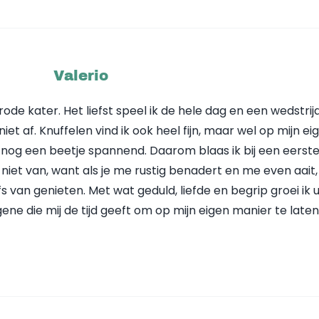
Valerio
rode kater. Het liefst speel ik de hele dag en een wedstri
 niet af. Knuffelen vind ik ook heel fijn, maar wel op mijn ei
 nog een beetje spannend. Daarom blaas ik bij een eerst
iet van, want als je me rustig benadert en me even aait, 
fs van genieten. Met wat geduld, liefde en begrip groei ik u
gene die mij de tijd geeft om op mijn eigen manier te laten