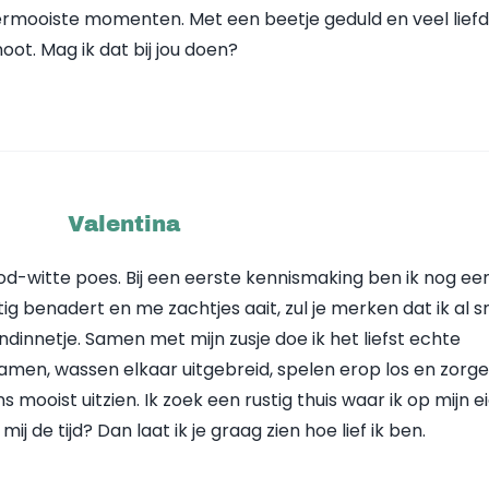
llermooiste momenten. Met een beetje geduld en veel lief
noot. Mag ik dat bij jou doen?
Valentina
ood-witte poes. Bij een eerste kennismaking ben ik nog ee
tig benadert en me zachtjes aait, zul je merken dat ik al s
ndinnetje. Samen met mijn zusje doe ik het liefst echte
men, wassen elkaar uitgebreid, spelen erop los en zorge
ns mooist uitzien. Ik zoek een rustig thuis waar ik op mijn e
j de tijd? Dan laat ik je graag zien hoe lief ik ben.