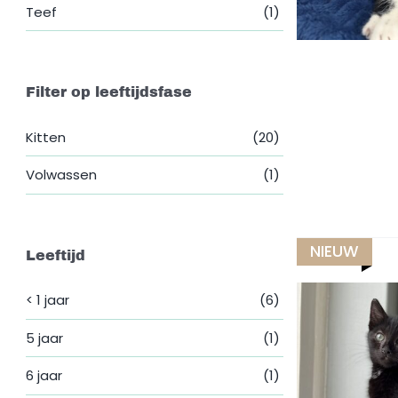
Teef
(1)
Filter op leeftijdsfase
Kitten
(20)
Volwassen
(1)
NIEUW
Leeftijd
< 1 jaar
(6)
5 jaar
(1)
6 jaar
(1)