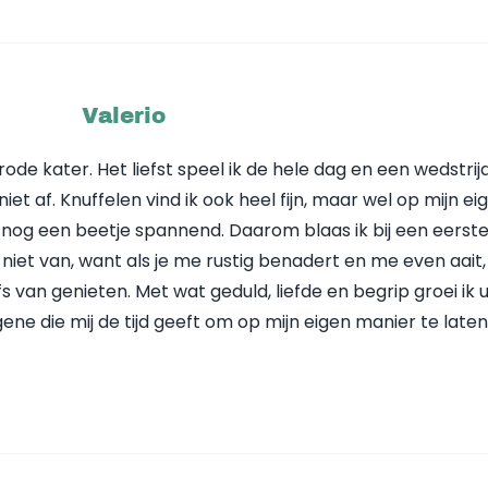
Valerio
rode kater. Het liefst speel ik de hele dag en een wedstri
 niet af. Knuffelen vind ik ook heel fijn, maar wel op mijn ei
 nog een beetje spannend. Daarom blaas ik bij een eerst
iet van, want als je me rustig benadert en me even aait, 
fs van genieten. Met wat geduld, liefde en begrip groei ik u
gene die mij de tijd geeft om op mijn eigen manier te laten