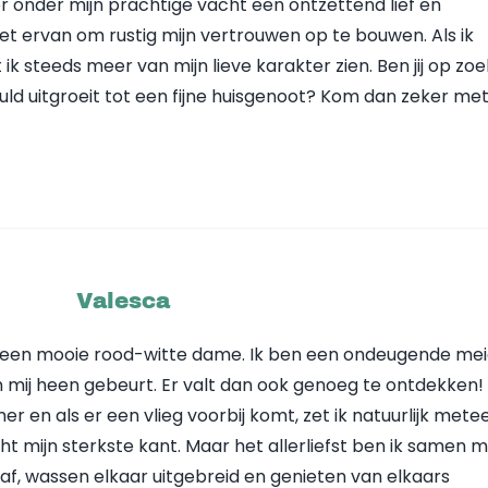
r onder mijn prachtige vacht een ontzettend lief en
niet ervan om rustig mijn vertrouwen op te bouwen. Als ik
 ik steeds meer van mijn lieve karakter zien. Ben jij op zo
d uitgroeit tot een fijne huisgenoot? Kom dan zeker met
Valesca
en een mooie rood-witte dame. Ik ben een ondeugende me
 mij heen gebeurt. Er valt dan ook genoeg te ontdekken! 
er en als er een vlieg voorbij komt, zet ik natuurlijk mete
 echt mijn sterkste kant. Maar het allerliefst ben ik samen 
 af, wassen elkaar uitgebreid en genieten van elkaars