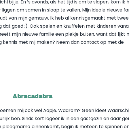
chtbij je. En ’s avonds, als het tijd is om te slapen, kom ik 
r liggen om samen in slaap te vallen. Mijn ideale nieuwe fa
oudt van mijn gemauw. Ik heb al kennisgemaakt met twee
g dat goed ;). Ook spelen en knuffelen met kinderen vana
 heeft mijn nieuwe familie een plekje buiten, want dat lijkt
aag kennis met mij maken? Neem dan contact op met de
!
Abracadabra
noemen mij ook wel Aapje. Waarom? Geen idee! Waarschijn
lijk ben. Sinds kort logeer ik in een gastgezin en daar gen
ijn pleegmama binnenkomt, begin ik meteen te spinnen e