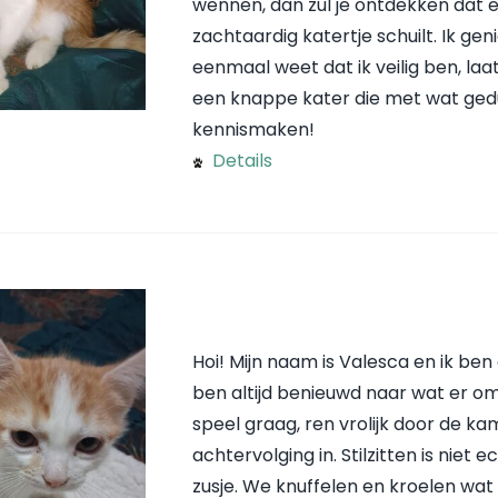
wennen, dan zul je ontdekken dat e
zachtaardig katertje schuilt. Ik ge
eenmaal weet dat ik veilig ben, laat
een knappe kater die met wat gedul
kennismaken!
Details
Hoi! Mijn naam is Valesca en ik b
ben altijd benieuwd naar wat er om
speel graag, ren vrolijk door de kam
achtervolging in. Stilzitten is niet
zusje. We knuffelen en kroelen wat