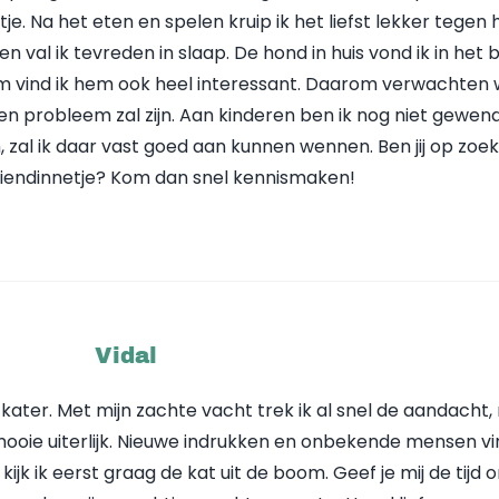
je. Na het eten en spelen kruip ik het liefst lekker tegen 
 en val ik tevreden in slaap. De hond in huis vond ik in het 
m vind ik hem ook heel interessant. Daarom verwachten 
een probleem zal zijn. Aan kinderen ben ik nog niet gewen
n, zal ik daar vast goed aan kunnen wennen. Ben jij op zoe
 vriendinnetje? Kom dan snel kennismaken!
Vidal
fy kater. Met mijn zachte vacht trek ik al snel de aandacht
 mooie uiterlijk. Nieuwe indrukken en onbekende mensen vi
k ik eerst graag de kat uit de boom. Geef je mij de tijd 