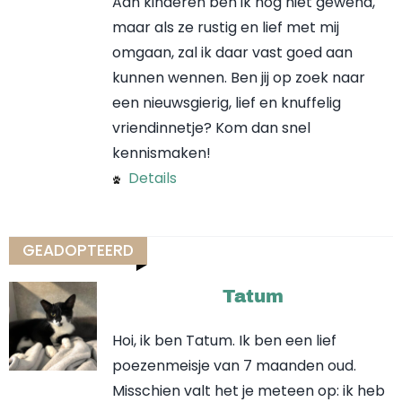
Aan kinderen ben ik nog niet gewend,
maar als ze rustig en lief met mij
omgaan, zal ik daar vast goed aan
kunnen wennen. Ben jij op zoek naar
een nieuwsgierig, lief en knuffelig
vriendinnetje? Kom dan snel
kennismaken!
Details
GEADOPTEERD
Niet op
Tatum
voorraad
Hoi, ik ben Tatum. Ik ben een lief
poezenmeisje van 7 maanden oud.
Misschien valt het je meteen op: ik heb