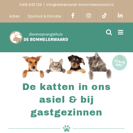
Ga
0418 643 129
|
info@dierenasiel-bommelerwaard.nl
naar
Adres
Sponsor & Donatie
inhoud
De katten in ons
asiel & bij
gastgezinnen