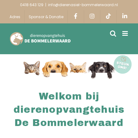
Ga
0418 643 129
|
info@dierenasiel-bommelerwaard.nl
naar
Adres
Sponsor & Donatie
inhoud
Welkom bij
dierenopvangtehuis
De Bommelerwaard