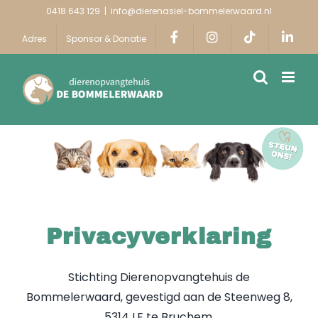
Ga
0418 643 129
|
info@dierenasiel-bommelerwaard.nl
naar
Adres
Sponsor & Donatie
inhoud
Privacyverklaring
Stichting Dierenopvangtehuis de
Bommelerwaard, gevestigd aan de Steenweg 8,
5314 LE te Bruchem,