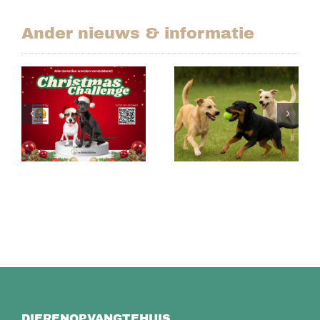
Ander nieuws & informatie
Christmas
Serious
Challenge
Request Voor
van Stichting
Dieren
Dierenlot
DIERENOPVANGTEHUIS