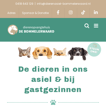
Ga
0418 643 129
|
info@dierenasiel-bommelerwaard.nl
naar
Adres
Sponsor & Donatie
inhoud
De dieren in ons
asiel & bij
gastgezinnen